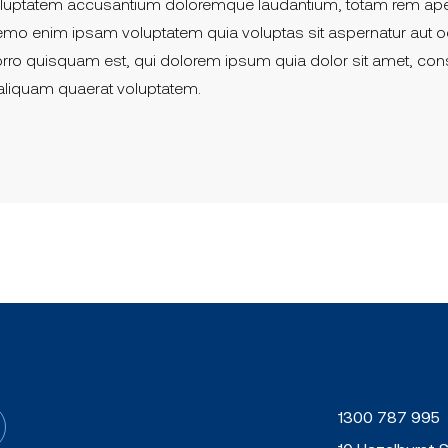
 voluptatem accusantium doloremque laudantium, totam rem aperi
 Nemo enim ipsam voluptatem quia voluptas sit aspernatur aut o
rro quisquam est, qui dolorem ipsum quia dolor sit amet, cons
aliquam quaerat voluptatem.
1300 787 995