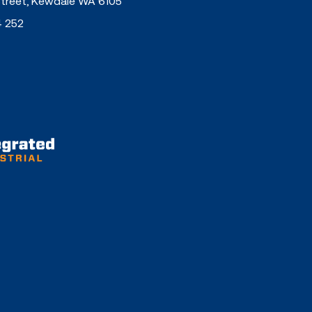
Street, Kewdale WA 6105
4 252