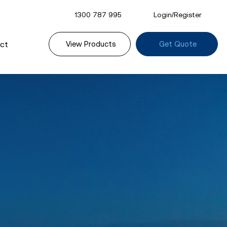
1300 787 995
Login/Register
ct
View Products
Get Quote